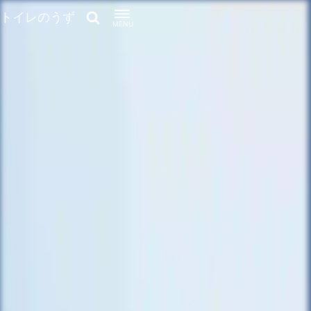
トイレのうず
MENU