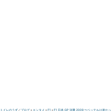
トイレのうず
ブログ
エンタメ
F1
F1 日本 GP 決勝 2009 〜ベッテルは速かっ