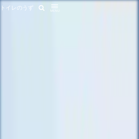
トイレのうず
MENU