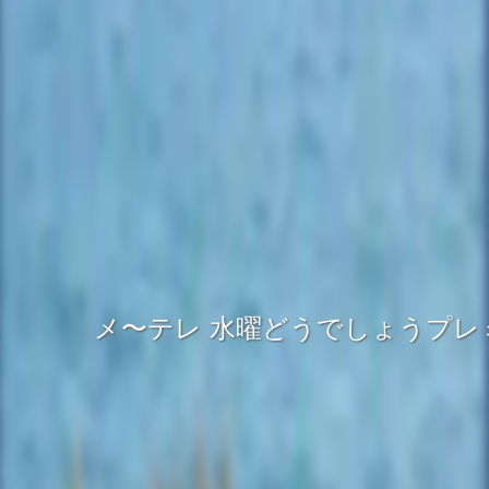
メ〜テレ 水曜どうでしょうプレ