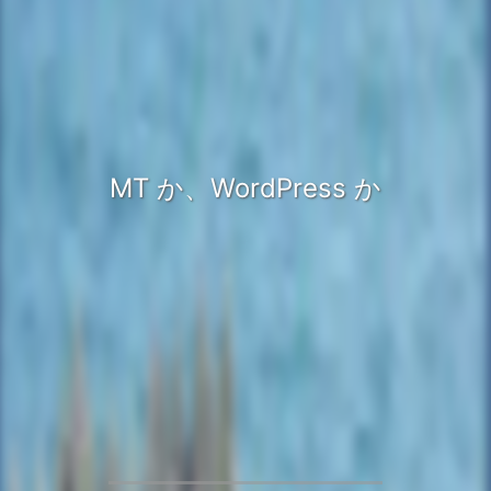
MT か、WordPress か