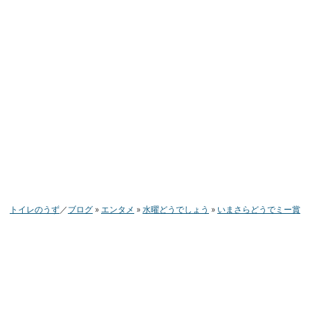
トイレのうず
ブログ
エンタメ
水曜どうでしょう
いまさらどうでミー賞