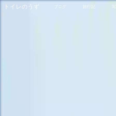
トイレのうず
ブログ
旅行記
写