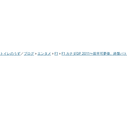
トイレのうず
ブログ
エンタメ
F1
F1 カナダGP 2011〜前半可夢偉、終盤バト