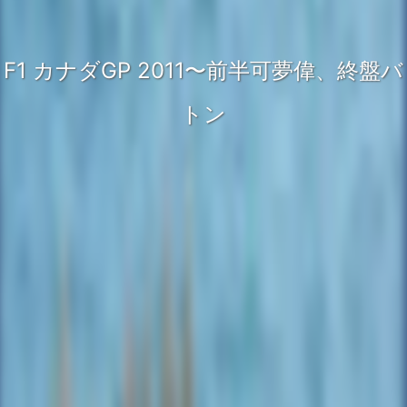
F1 カナダGP 2011〜前半可夢偉、終盤バ
トン