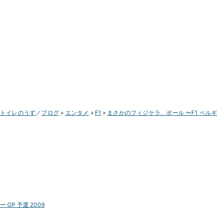
トイレのうず
ブログ
エンタメ
F1
まさかのフィジケラ、ポール 〜F1 ベル
ー GP 予選 2009