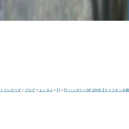
トイレのうず
ブログ
エンタメ
F1
F1 ハンガリーGP 2009【ライコネン今