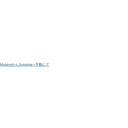
MojaveからSonomaへ手動にて