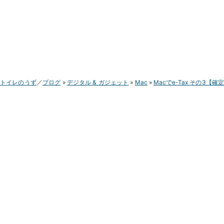
トイレのうず
ブログ
デジタル & ガジェット
Mac
Macでe-Tax その3【確