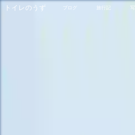
トイレのうず
ブログ
旅行記
写