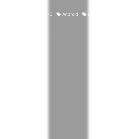
re TV・Fire HD
Fire HD
Android
LINE
Amazon
ト広告を掲載しています。