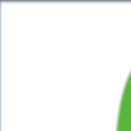
トイレのうず
ブログ
旅行記
写