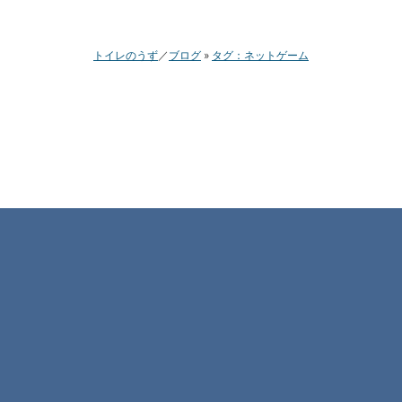
トイレのうず
ブログ
タグ：ネットゲーム
ヘイデイ (HayDay) 船の
積み込みの手助けを素早
く完了してもらえる方法
HayDay をちまちまやっています。 2 月か
らはじめて 4 か月でレベル 51 まできまし
2015/6/20
ゲーム
た。ダービーなるものが&th…