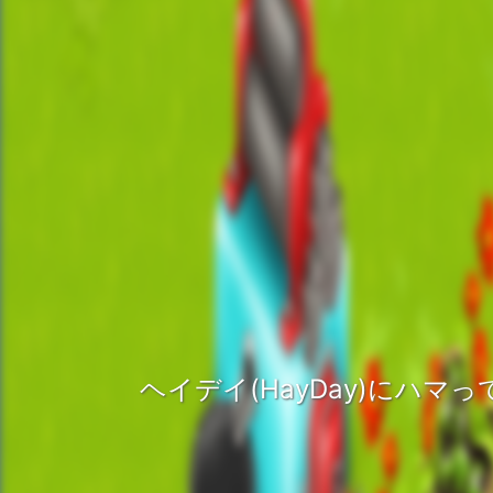
ヘイデイ(HayDay)にハマ