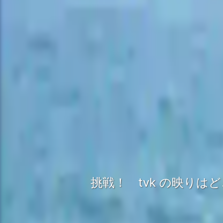
挑戦！ tvk の映りは