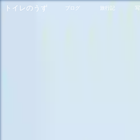
トイレのうず
ブログ
旅行記
写