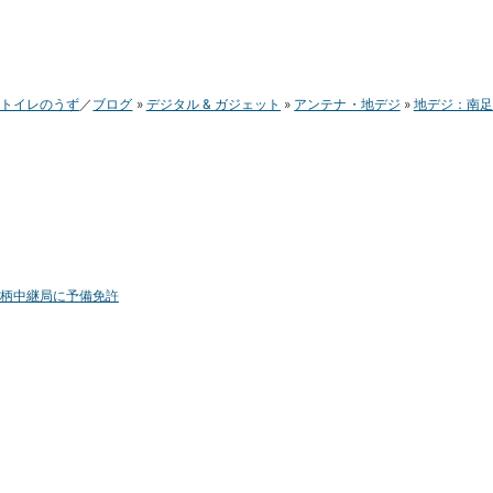
トイレのうず
ブログ
デジタル & ガジェット
アンテナ・地デジ
地デジ：南
柄中継局に予備免許