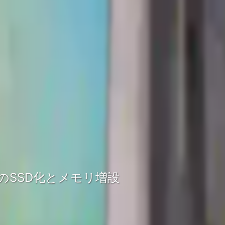
/B2のSSD化とメモリ増設