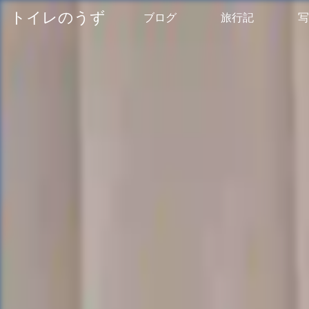
トイレのうず
ブログ
旅行記
写