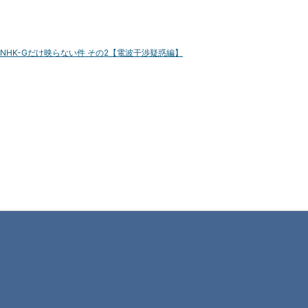
NHK-Gだけ映らない件 その2【電波干渉疑惑編】
南足柄中継局の地
スポンサーリンク
上デジタル放送の
本放送が 3 月 1 日
から始まりまし
た。