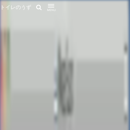
トイレのうず
MENU