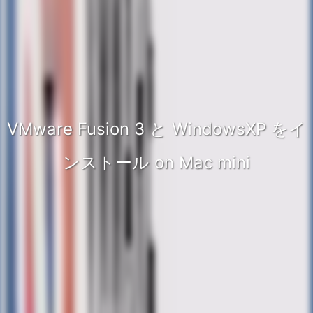
VMware Fusion 3 と WindowsXP をイ
ンストール on Mac mini