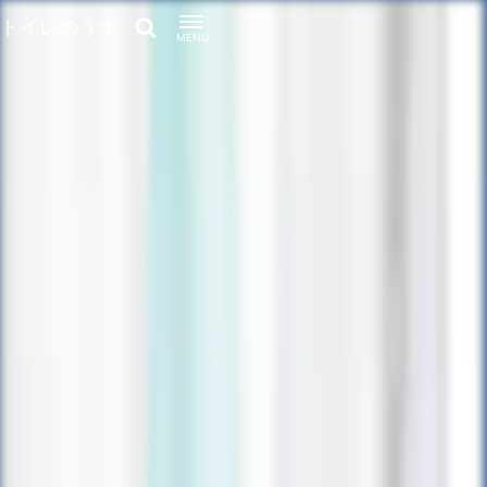
トイレのうず
MENU