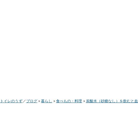
トイレのうず
ブログ
暮らし
食べもの・料理
炭酸水（砂糖なし）を飲むと