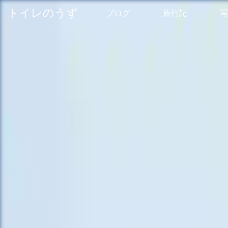
トイレのうず
ブログ
旅行記
写