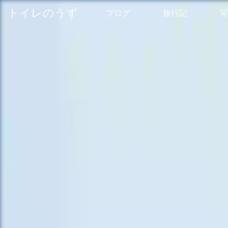
トイレのうず
ブログ
旅行記
写