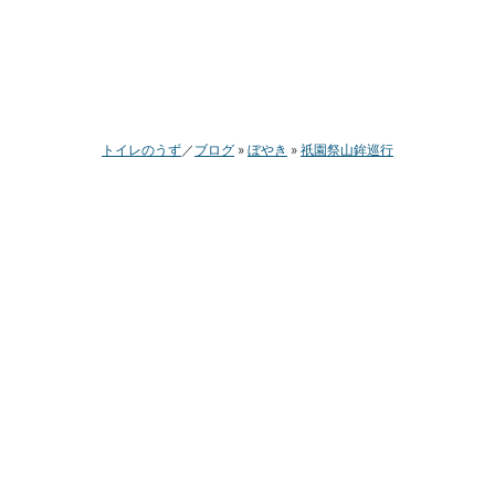
トイレのうず
ブログ
ぼやき
祇園祭山鉾巡行