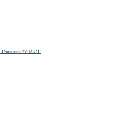
【Panasonic FY-13U2】