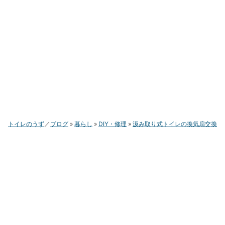
トイレのうず
ブログ
暮らし
DIY・修理
汲み取り式トイレの換気扇交換