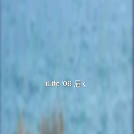
iLife ’06 届く