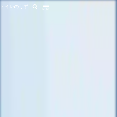
トイレのうず
MENU