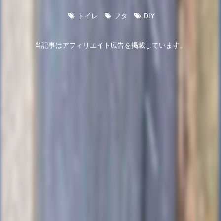
トイレ
フタ
DIY
当記事はアフィリエイト広告を掲載しています。