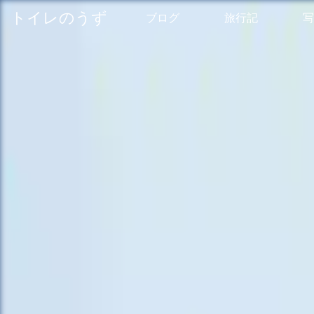
トイレのうず
ブログ
旅行記
写