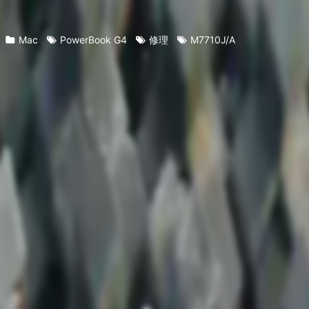
Mac
PowerBook G4
修理
M7710J/A