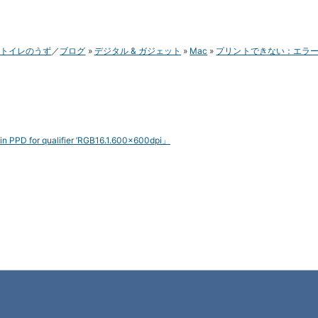
トイレのうず
ブログ
デジタル & ガジェット
Mac
プリントできない：エラー「no 
in PPD for qualifier ’RGB16.1.600x600dpi」
義父が送ってもらった FAX の地図が読め
スポンサーリ
ないとのことで、カラーで Google マップ