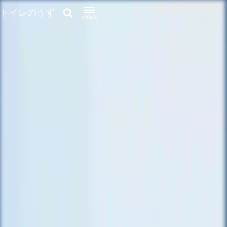
トイレのうず
MENU