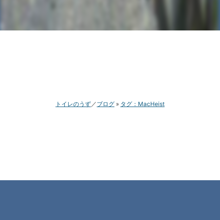
トイレのうず
ブログ
タグ：MacHeist
MacHeist nanoBundle タ
ダでシェアウェアが手に