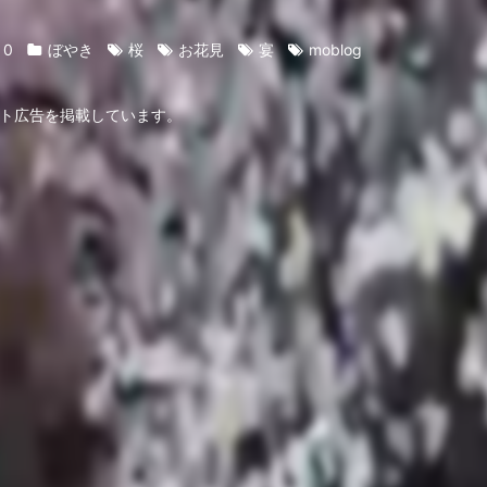
0
ぼやき
桜
お花見
宴
moblog
ト広告を掲載しています。