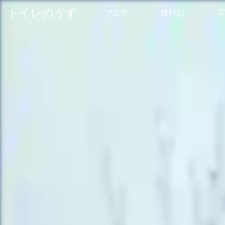
トイレのうず
ブログ
旅行記
写