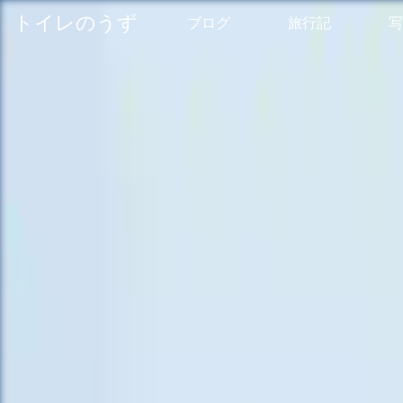
トイレのうず
ブログ
旅行記
写