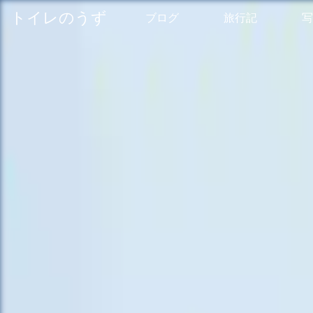
トイレのうず
ブログ
旅行記
写